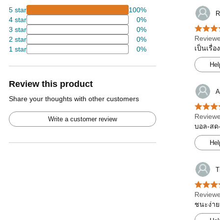
5 star
100%
R
4 star
0%
3 star
0%
Reviewe
2 star
0%
เป็นเรื่
1 star
0%
Hel
Review this product
A
Share your thoughts with other customers
Reviewe
Write a customer review
บอล-สด-6
Hel
T
Reviewe
ชนะง่าย