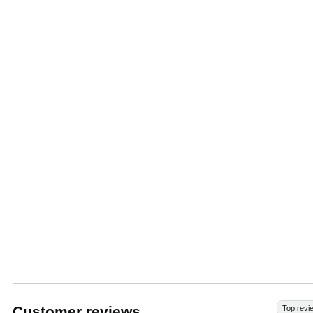
Customer reviews
Top revi