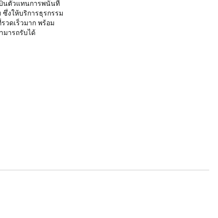
เป็นตัวแทนการพนันที่
 ซึ่งให้บริการธุรกรรม
่รวดเร็วมาก พร้อม
สามารถรับได้