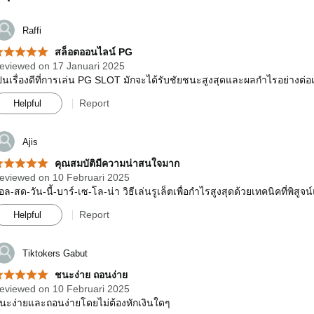
Raffi
สล็อตออนไลน์ PG
eviewed on 17 Januari 2025
ป็นเรื่องดีที่การเล่น PG SLOT มักจะได้รับชัยชนะสูงสุดและผลกำไรอย่างต่อเ
Report
Helpful
Ajis
คุณสมบัติมีความน่าสนใจมาก
eviewed on 10 Februari 2025
อล-สด-วัน-นี้-บาร์-เซ-โล-น่า วิธีเล่นรูเล็ตเพื่อกำไรสูงสุดด้วยเทคนิคที่พิสูจน
Report
Helpful
Tiktokers Gabut
ชนะง่าย ถอนง่าย
eviewed on 10 Februari 2025
นะง่ายและถอนง่ายโดยไม่ต้องหักเงินใดๆ