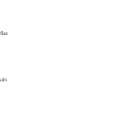
นื่อง
์แล้ว