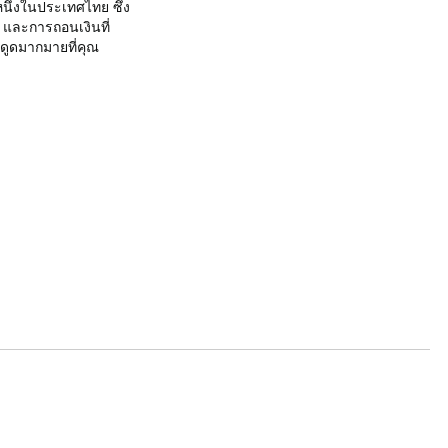
หนึ่งในประเทศไทย ซึ่ง
 และการถอนเงินที่
ดูดมากมายที่คุณ