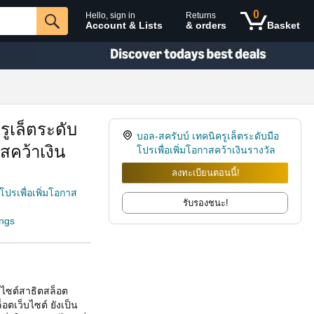
0
Hello, sign in
Returns
Account & Lists
& orders
Basket
รูเล็ตระดับ
บอล-สครับบ์ เทคนิครูเล็ตระดับมือ
าสคว้าเงิน
โปรเพื่อเพิ่มโอกาสคว้าเงินรางวัล
ลงทะเบียนตอนนี้!
โปรเพื่อเพิ่มโอกาส
รับรองชนะ!
ings
็บไซต์สาธิตสล็อต
ตเว็บไซต์ ยังเป็น