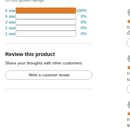
33.333 global ratings
5 star
100%
4 star
0%
3 star
0%
R
2 star
0%
เ
1 star
0%
Review this product
Share your thoughts with other customers
R
Write a customer review
บ
R
ช