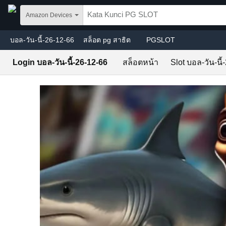
Skip to main content
Amazon Devices
บอล-วัน-นี้-26-12-66
สล็อต pg สาธิต
PGSLOT
Login บอล-วัน-นี้-26-12-66
สล็อตหน้า
Slot บอล-วัน-นี