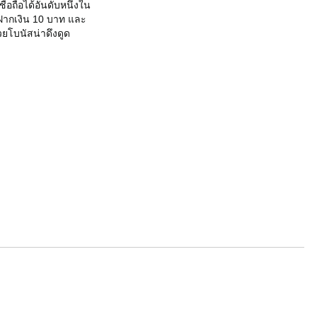
ื่อถือได้อันดับหนึ่งใน
ฝากเงิน 10 บาท และ
วยโบนัสน่าดึงดูด