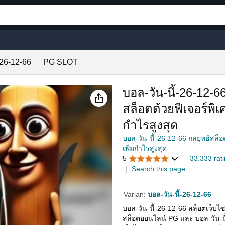
้-26-12-66
PG SLOT
บอล-วัน-นี้-26-12-6
สล็อตด้วยฟีเจอร์พิเศ
กำไรสูงสุด
บอล-วัน-นี้-26-12-66 กลยุทธ์สล็อต
เพิ่มกำไรสูงสุด
5
33.333 rat
|
Search this page
Varian:
บอล-วัน-นี้-26-12-66
บอล-วัน-นี้-26-12-66 สล็อตเว็บไซ
สล็อตออนไลน์ PG และ บอล-วัน-นี