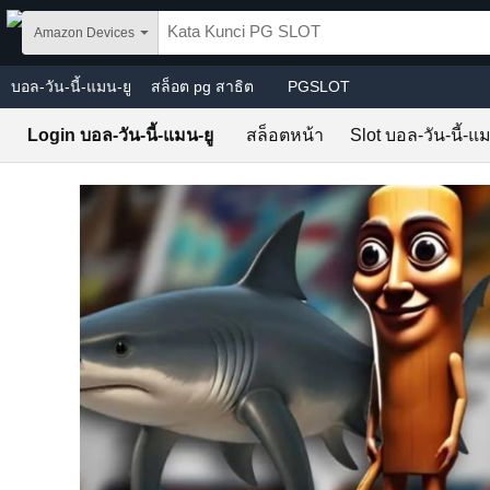
Skip to main content
Amazon Devices
บอล-วัน-นี้-แมน-ยู
สล็อต pg สาธิต
PGSLOT
Login บอล-วัน-นี้-แมน-ยู
สล็อตหน้า
Slot บอล-วัน-นี้-แม