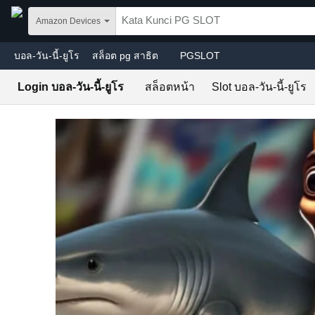
Skip to main content
Amazon Devices
บอล-วัน-นี้-ยูโร
สล็อต pg สาธิต
PGSLOT
Login บอล-วัน-นี้-ยูโร
สล็อตหน้า
Slot บอล-วัน-นี้-ยูโร