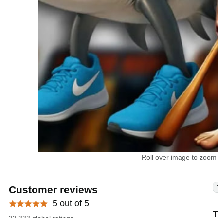
Roll over image to zoom 
Customer reviews
5 out of 5
T