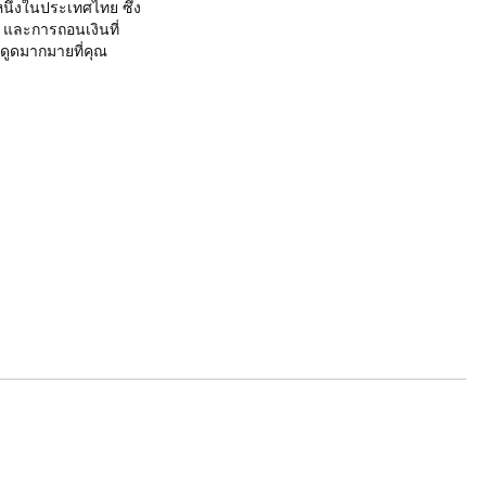
หนึ่งในประเทศไทย ซึ่ง
 และการถอนเงินที่
ดูดมากมายที่คุณ