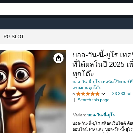
PG SLOT
บอล-วัน-นี้-ยูโร เทค
ที่ได้ผลในปี 2025 เ
ทุกโต๊ะ
บอล-วัน-นี้-ยูโร เทคนิคโป๊กเกอร์ที
ครองเกมทุกโต๊ะ
5
33.333 rat
|
Search this page
Varian:
บอล-วัน-นี้-ยูโร
บอล-วัน-นี้-ยูโร สล็อตเว็บไซต์ คื
ออนไลน์ PG และ บอล-วัน-นี้-ยูโร 