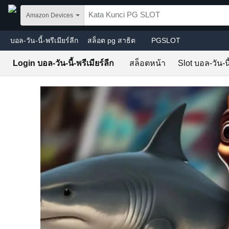
Skip to main content
Amazon Devices
บอล-วัน-นี้-พรีเมียร์ลีก
สล็อต pg สาธิต
PGSLOT
Login บอล-วัน-นี้-พรีเมียร์ลีก
สล็อตหน้า
Slot บอล-วัน-นี