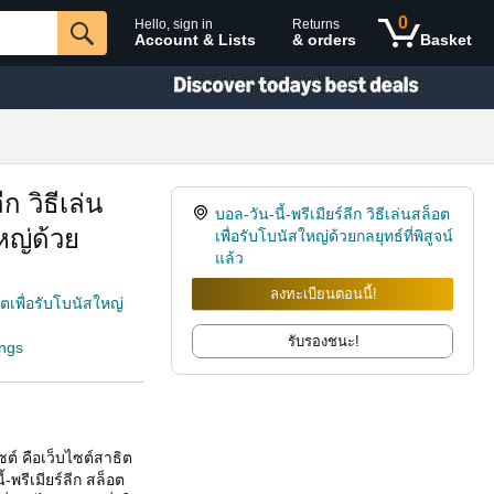
0
Hello, sign in
Returns
Account & Lists
& orders
Basket
ีก วิธีเล่น
บอล-วัน-นี้-พรีเมียร์ลีก วิธีเล่นสล็อต
หญ่ด้วย
เพื่อรับโบนัสใหญ่ด้วยกลยุทธ์ที่พิสูจน์
แล้ว
ลงทะเบียนตอนนี้!
็อตเพื่อรับโบนัสใหญ่
รับรองชนะ!
ings
ไซต์ คือเว็บไซต์สาธิต
พรีเมียร์ลีก สล็อต