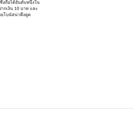
ื่อถือได้อันดับหนึ่งใน
ฝากเงิน 10 บาท และ
วยโบนัสน่าดึงดูด