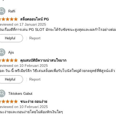
Raffi
สล็อตออนไลน์ PG
eviewed on 17 Januari 2025
ป็นเรื่องดีที่การเล่น PG SLOT มักจะได้รับชัยชนะสูงสุดและผลกำไรอย่างต่อเ
Report
Helpful
Ajis
คุณสมบัติมีความน่าสนใจมาก
eviewed on 10 Februari 2025
ล-วัน-นี้-พรีเมียร์ลีก วิธีเล่นสล็อตเพื่อรับโบนัสใหญ่ด้วยกลยุทธ์ที่พิสูจน์แล้ว
Report
Helpful
Tiktokers Gabut
ชนะง่าย ถอนง่าย
eviewed on 10 Februari 2025
นะง่ายและถอนง่ายโดยไม่ต้องหักเงินใดๆ