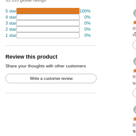
33.333 global ratings
5 star
100%
4 star
0%
3 star
0%
R
2 star
0%
เ
1 star
0%
Review this product
Share your thoughts with other customers
R
Write a customer review
บอ
R
ช