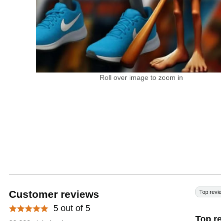
Roll over image to zoom in
Customer reviews
Top revi
5 out of 5
Top r