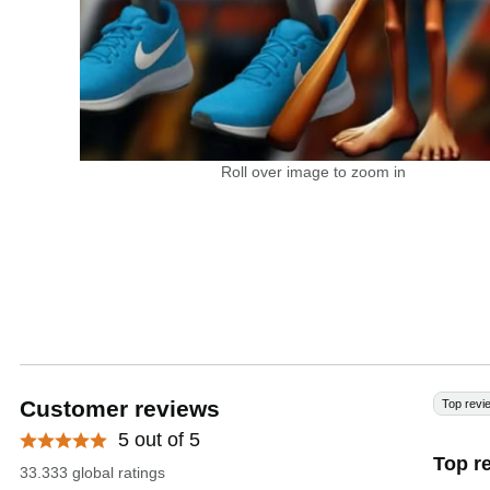
Roll over image to zoom in
Customer reviews
Top revi
5 out of 5
Top r
33.333 global ratings