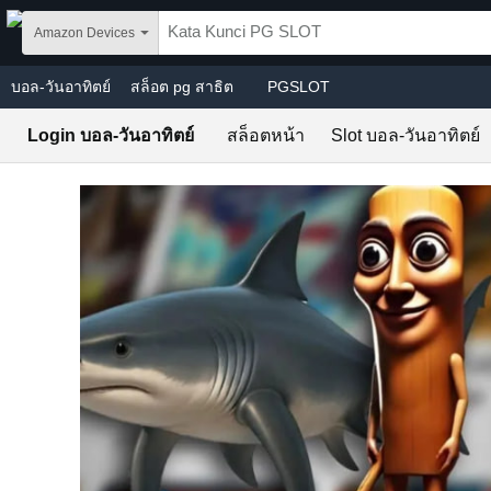
Skip to main content
Amazon Devices
บอล-วันอาทิตย์
สล็อต pg สาธิต
PGSLOT
Login บอล-วันอาทิตย์
สล็อตหน้า
Slot บอล-วันอาทิตย์