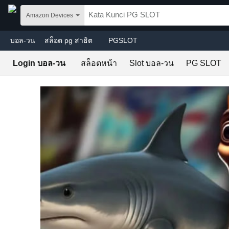
Skip to main content
Amazon Devices
บอล-วน
สล็อต pg สาธิต
PGSLOT
Login บอล-วน
สล็อตหน้า
Slot บอล-วน
PG SLOT