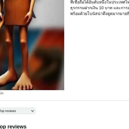
ที่เชื่อถือได้อันดับหนึ่งในประเทศไ
ธุรกรรมฝากเงิน 10 บาท และการถ
พร้อมด้วยโบนัสน่าดึงดูดมากมายท
in
Top reviews
op reviews