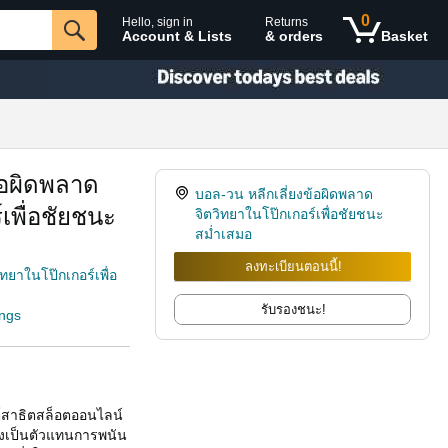
0
Hello, sign in
Returns
Account & Lists
& orders
Basket
้อผิดพลาด
บอล-วน หลีกเลี่ยงข้อผิดพลาด
เพื่อชัยชนะ
จิตวิทยาในโป๊กเกอร์เพื่อชัยชนะ
สม่ำเสมอ
ลงทะเบียนตอนนี้!
ทยาในโป๊กเกอร์เพื่อ
รับรองชนะ!
ings
ต์สาธิตสล็อตออนไลน์
ังเป็นตัวแทนการพนัน