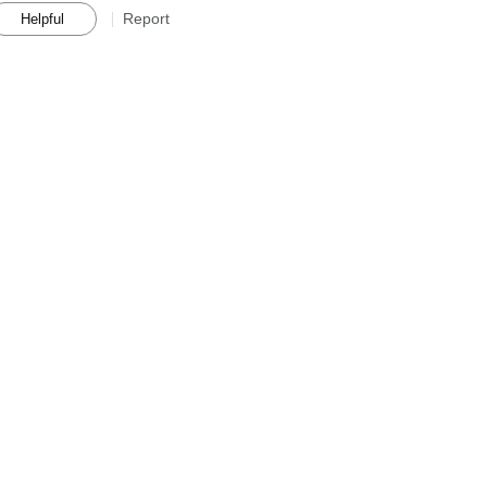
Report
Helpful