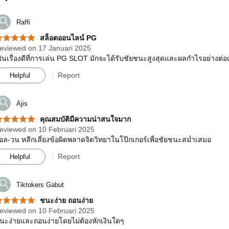
Raffi
สล็อตออนไลน์ PG
eviewed on 17 Januari 2025
ป็นเรื่องดีที่การเล่น PG SLOT มักจะได้รับชัยชนะสูงสุดและผลกำไรอย่างต่อเ
Report
Helpful
Ajis
คุณสมบัติมีความน่าสนใจมาก
eviewed on 10 Februari 2025
อล-วน หลีกเลี่ยงข้อผิดพลาดจิตวิทยาในโป๊กเกอร์เพื่อชัยชนะสม่ำเสมอ
Report
Helpful
Tiktokers Gabut
ชนะง่าย ถอนง่าย
eviewed on 10 Februari 2025
นะง่ายและถอนง่ายโดยไม่ต้องหักเงินใดๆ