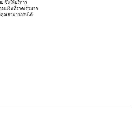
ทย ซึ่งให้บริการ
อนเงินที่รวดเร็วมาก
ี่คุณสามารถรับได้