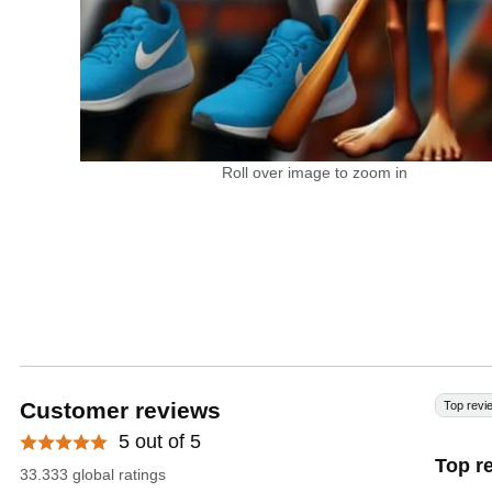
Roll over image to zoom in
Customer reviews
Top revi
5 out of 5
Top r
33.333 global ratings