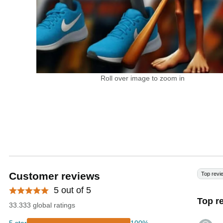
Roll over image to zoom in
Customer reviews
Top revi
5 out of 5
Top r
33.333 global ratings