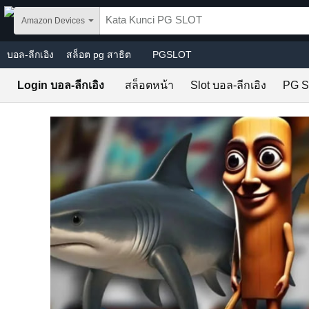
Skip to main content
Amazon Devices
บอล-ลีกเอิง
สล็อต pg สาธิต
PGSLOT
Login บอล-ลีกเอิง
สล็อตหน้า
Slot บอล-ลีกเอิง
PG 