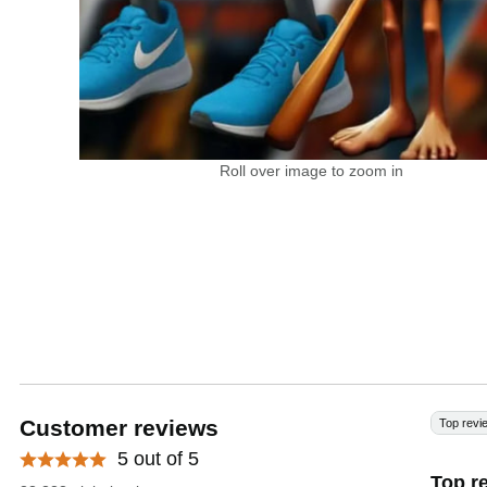
Roll over image to zoom in
Customer reviews
Top revi
5 out of 5
Top r