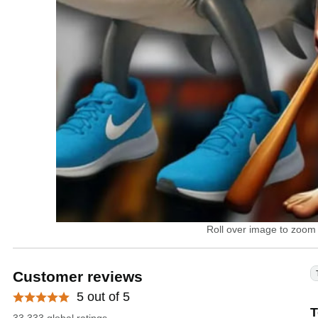
Roll over image to zoom 
Customer reviews
5 out of 5
T