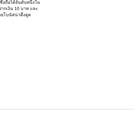
ื่อถือได้อันดับหนึ่งใน
ฝากเงิน 10 บาท และ
วยโบนัสน่าดึงดูด