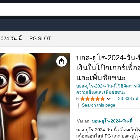
024-วัน-นี้
PG SLOT
บอล-ยูโร-2024-วัน-นี
เงินในโป๊กเกอร์เพื่
และเพิ่มชัยชนะ
บอล-ยูโร-2024-วัน-นี้ วิธีจัดการเ
ความเสี่ยงและเพิ่มชัยชนะ
5
33.333 rat
|
Search this page
Varian:
บอล-ยูโร-2024-วัน-นี้
บอล-ยูโร-2024-วัน-นี้ สล็อตเว็บไซ
สล็อตออนไลน์ PG และ บอล-ยูโร-2