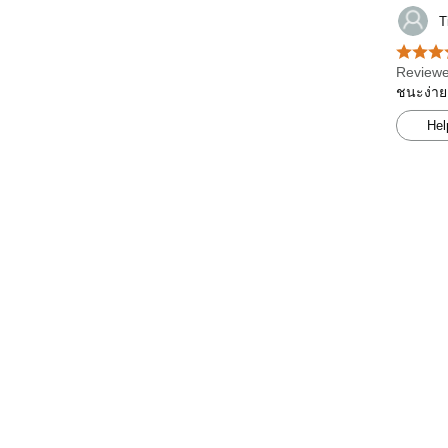
T
Reviewe
ชนะง่าย
Hel