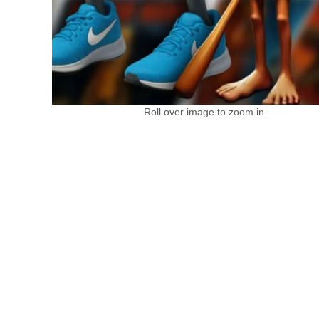
Roll over image to zoom in