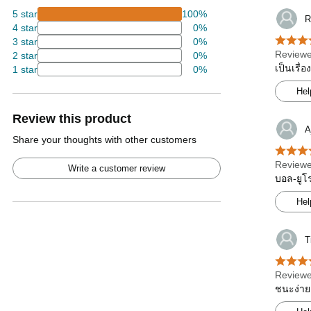
5 star
100%
R
4 star
0%
3 star
0%
Reviewe
2 star
0%
เป็นเรื่
1 star
0%
Hel
Review this product
A
Share your thoughts with other customers
Reviewe
Write a customer review
บอล-ยูโร
Hel
T
Reviewe
ชนะง่าย