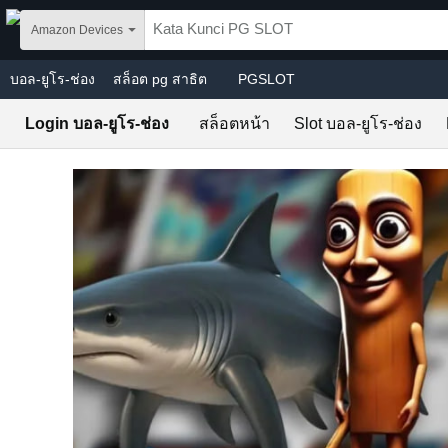
Skip to main content
Amazon Devices
บอล-ยูโร-ช่อง
สล็อต pg สาธิต
PGSLOT
Login บอล-ยูโร-ช่อง
สล็อตหน้า
Slot บอล-ยูโร-ช่อง