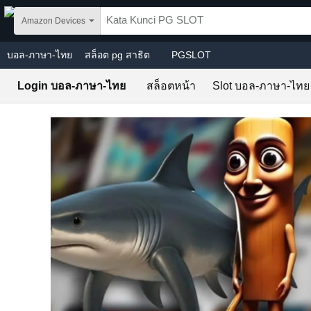
Skip to main content
Amazon Devices
บอล-ภาษา-ไทย
สล็อต pg สาธิต
PGSLOT
Login บอล-ภาษา-ไทย
สล็อตหน้า
Slot บอล-ภาษา-ไทย