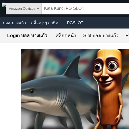
Skip to main content
Amazon Devices
บอล-บางแก้ว
สล็อต pg สาธิต
PGSLOT
Login บอล-บางแก้ว
สล็อตหน้า
Slot บอล-บางแก้ว
P