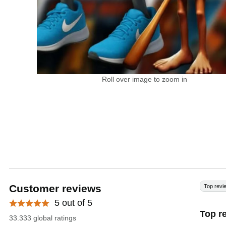
Roll over image to zoom in
Customer reviews
Top revi
5 out of 5
Top r
33.333 global ratings