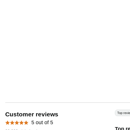
Customer reviews
Top revi
5 out of 5
Top r