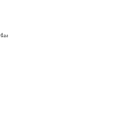
นื่อง