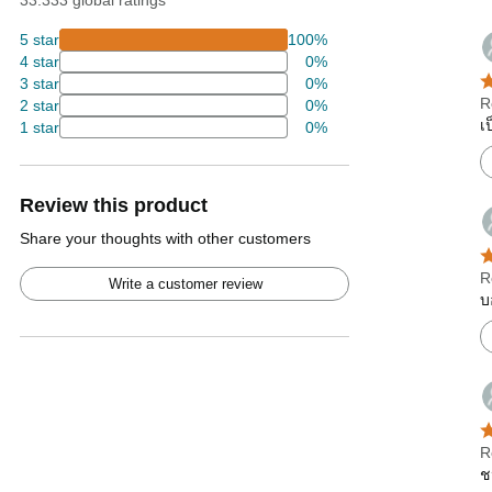
33.333 global ratings
5 star
100%
4 star
0%
3 star
0%
R
2 star
0%
เ
1 star
0%
Review this product
Share your thoughts with other customers
R
Write a customer review
บ
R
ช