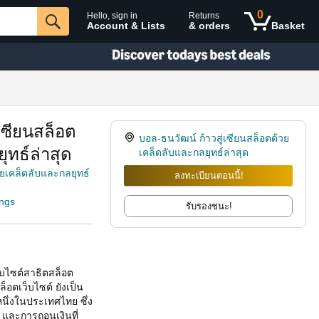
0
Hello, sign in
Returns
Account & Lists
& orders
Basket
เซียนสล็อต
บอล-ธนวัฒน์ ก้าวสู่เซียนสล็อตด้วย
ุทธ์ล่าสุด
เคล็ดลับและกลยุทธ์ล่าสุด
วยเคล็ดลับและกลยุทธ์
ลงทะเบียนตอนนี้!
ings
รับรองชนะ!
็บไซต์สาธิตสล็อต
อตเว็บไซต์ ยังเป็น
หนึ่งในประเทศไทย ซึ่ง
 และการถอนเงินที่