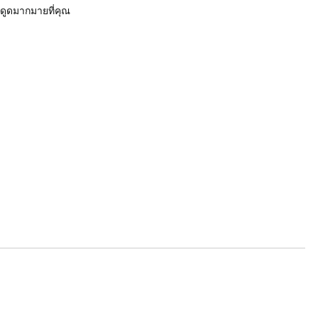
ดูดมากมายที่คุณ