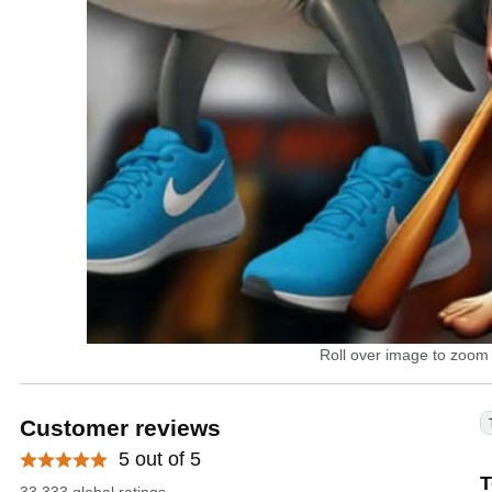
Roll over image to zoom 
Customer reviews
5 out of 5
T