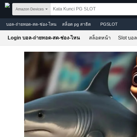
Skip to main content
Amazon Devices
บอล-ถ่ายทอด-สด-ช่อง-ไหน
สล็อต pg สาธิต
PGSLOT
Login บอล-ถ่ายทอด-สด-ช่อง-ไหน
สล็อตหน้า
Slot บอ