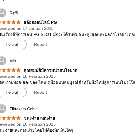
Raffi
สล็อตออนไลน์ PG
eviewed on 17 Januari 2025
ป็นเรื่องดีที่การเล่น PG SLOT มักจะได้รับชัยชนะสูงสุดและผลกำไรอย่างต่อเ
Report
Helpful
Ajis
คุณสมบัติมีความน่าสนใจมาก
eviewed on 10 Februari 2025
อล-ถ่ายทอด-สด-ช่อง-ไหน คู่มือฉบับสมบูรณ์สำหรับมือใหม่สู่การเป็นโปรโป๊
Report
Helpful
Tiktokers Gabut
ชนะง่าย ถอนง่าย
eviewed on 10 Februari 2025
นะง่ายและถอนง่ายโดยไม่ต้องหักเงินใดๆ