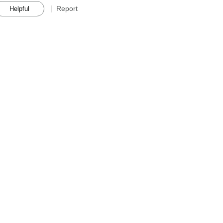
Report
Helpful