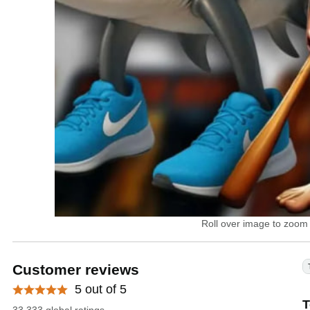
Roll over image to zoom 
Customer reviews
5 out of 5
T