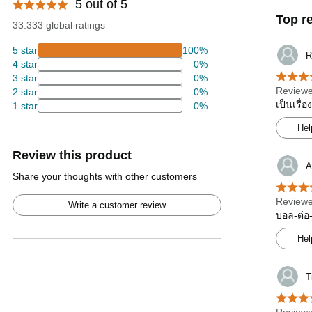
5 out of 5
Top r
33.333 global ratings
5 star
100%
R
4 star
0%
3 star
0%
Reviewe
2 star
0%
เป็นเรื่
1 star
0%
Hel
Review this product
A
Share your thoughts with other customers
Reviewe
Write a customer review
บอล-ต่อ
Hel
T