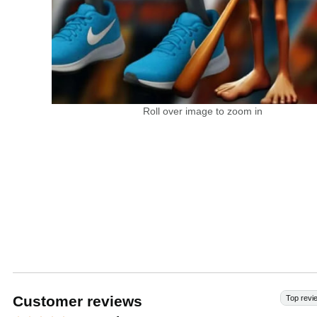
Roll over image to zoom in
Customer reviews
Top revi