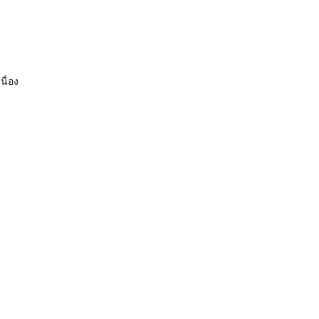
นื่อง