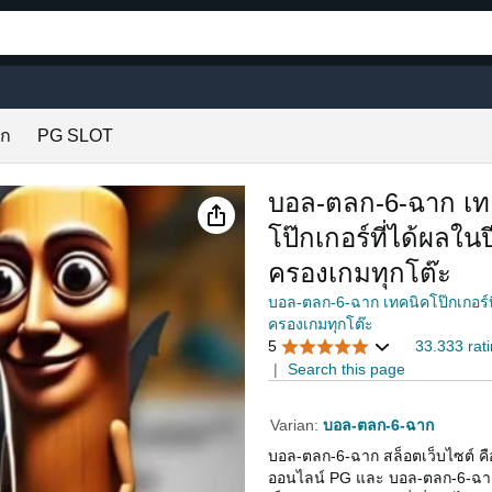
าก
PG SLOT
บอล-ตลก-6-ฉาก เท
โป๊กเกอร์ที่ได้ผลในป
ครองเกมทุกโต๊ะ
บอล-ตลก-6-ฉาก เทคนิคโป๊กเกอร์ที่
ครองเกมทุกโต๊ะ
5
33.333 rat
|
Search this page
Varian:
บอล-ตลก-6-ฉาก
บอล-ตลก-6-ฉาก สล็อตเว็บไซต์ คื
ออนไลน์ PG และ บอล-ตลก-6-ฉาก 