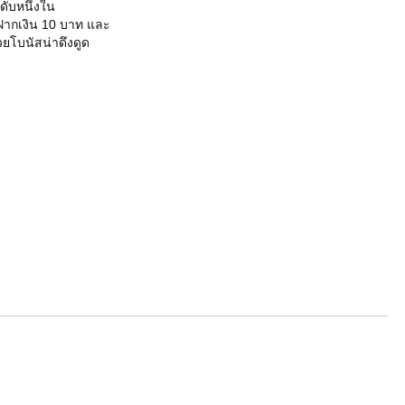
นดับหนึ่งใน
ฝากเงิน 10 บาท และ
วยโบนัสน่าดึงดูด