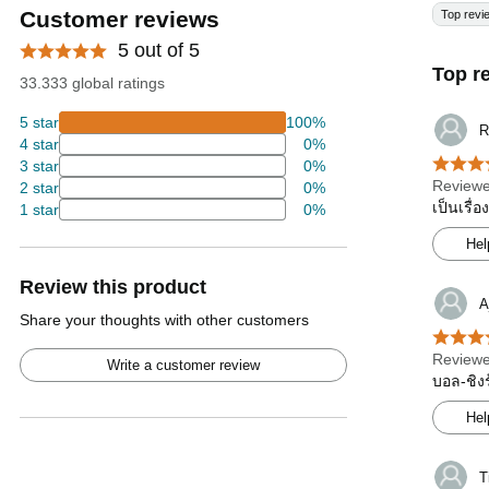
Customer reviews
Top revi
5 out of 5
Top r
33.333 global ratings
5 star
100%
R
4 star
0%
3 star
0%
Reviewe
2 star
0%
เป็นเรื่
1 star
0%
Hel
Review this product
A
Share your thoughts with other customers
Reviewe
Write a customer review
บอล-ชิง
Hel
T