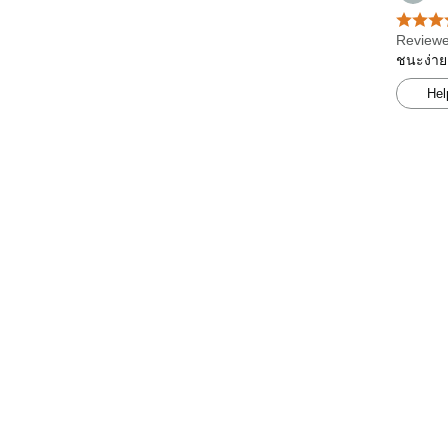
Reviewe
ชนะง่าย
Hel