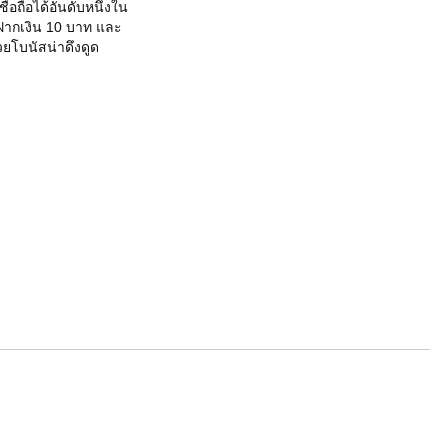
ื่อถือได้อันดับหนึ่งใน
ฝากเงิน 10 บาท และ
วยโบนัสน่าดึงดูด