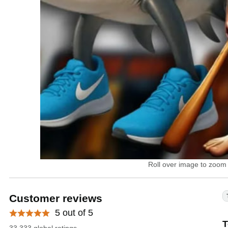
Roll over image to zoom 
Customer reviews
5 out of 5
T