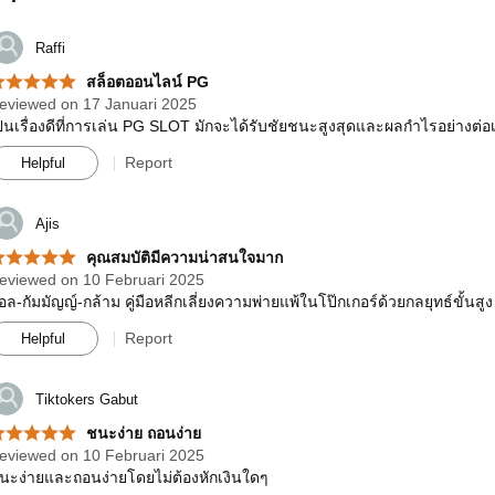
Raffi
สล็อตออนไลน์ PG
eviewed on 17 Januari 2025
ป็นเรื่องดีที่การเล่น PG SLOT มักจะได้รับชัยชนะสูงสุดและผลกำไรอย่างต่อเ
Report
Helpful
Ajis
คุณสมบัติมีความน่าสนใจมาก
eviewed on 10 Februari 2025
อล-กัมมัญญ์-กล้าม คู่มือหลีกเลี่ยงความพ่ายแพ้ในโป๊กเกอร์ด้วยกลยุทธ์ขั้นสูง
Report
Helpful
Tiktokers Gabut
ชนะง่าย ถอนง่าย
eviewed on 10 Februari 2025
นะง่ายและถอนง่ายโดยไม่ต้องหักเงินใดๆ