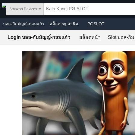
Skip to main content
Amazon Devices
บอล-กัมมัญญ์-กลมแก้ว
สล็อต pg สาธิต
PGSLOT
Login บอล-กัมมัญญ์-กลมแก้ว
สล็อตหน้า
Slot บอล-กั