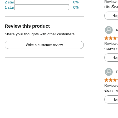
Reviewe
2 star
0%
เป็นเรื่
1 star
0%
Hel
Review this product
A
Share your thoughts with other customers
Reviewe
Write a customer review
บอลพรุ่ง
Hel
T
Reviewe
ชนะง่าย
Hel