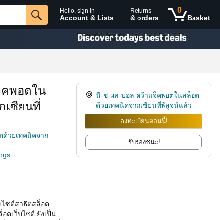
0
Hello, sign in
Returns
Account & Lists
& orders
Basket
จ็คพอตใน
นี-ช-ผล-บอล คว้าแจ็คพอตในสล็อต
เซียนที่
ด้วยเทคนิคจากเซียนที่พิสูจน์แล้ว
ลงทะเบียนตอนนี้!
ตด้วยเทคนิคจาก
รับรองชนะ!
ings
็บไซต์สาธิตสล็อต
อตเว็บไซต์ ยังเป็น