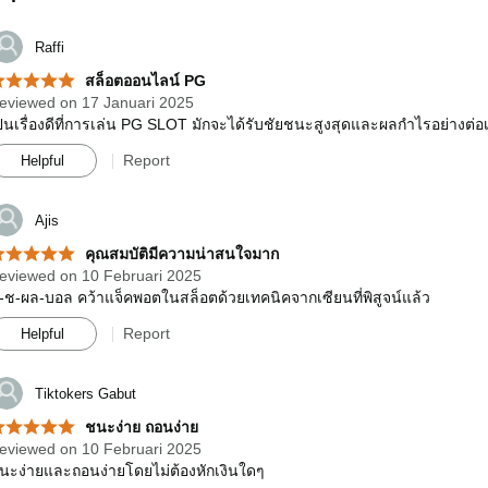
Raffi
สล็อตออนไลน์ PG
eviewed on 17 Januari 2025
ป็นเรื่องดีที่การเล่น PG SLOT มักจะได้รับชัยชนะสูงสุดและผลกำไรอย่างต่อเ
Report
Helpful
Ajis
คุณสมบัติมีความน่าสนใจมาก
eviewed on 10 Februari 2025
ี-ช-ผล-บอล คว้าแจ็คพอตในสล็อตด้วยเทคนิคจากเซียนที่พิสูจน์แล้ว
Report
Helpful
Tiktokers Gabut
ชนะง่าย ถอนง่าย
eviewed on 10 Februari 2025
นะง่ายและถอนง่ายโดยไม่ต้องหักเงินใดๆ