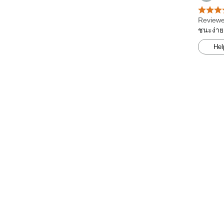
Reviewe
ชนะง่าย
Hel