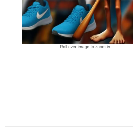
Roll over image to zoom in