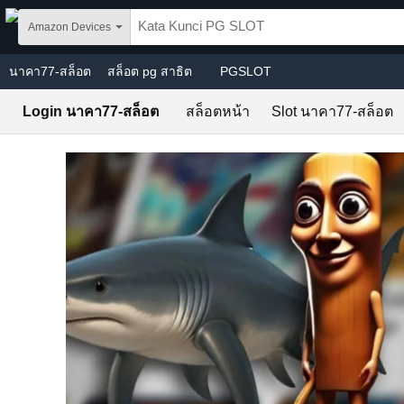
Skip to main content
Amazon Devices
นาคา77-สล็อต
สล็อต pg สาธิต
PGSLOT
Login นาคา77-สล็อต
สล็อตหน้า
Slot นาคา77-สล็อต