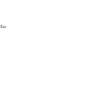
นื่อง