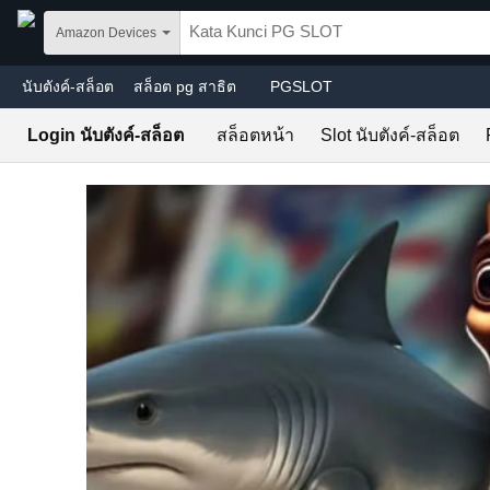
Skip to main content
Amazon Devices
นับตังค์-สล็อต
สล็อต pg สาธิต
PGSLOT
Login นับตังค์-สล็อต
สล็อตหน้า
Slot นับตังค์-สล็อต