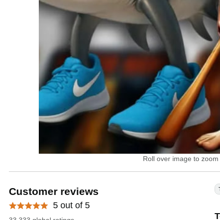
Roll over image to zoom 
Customer reviews
5 out of 5
T