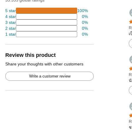
33.333 global ratings
5 star
100%
4 star
0%
3 star
0%
R
2 star
0%
เ
1 star
0%
Review this product
Share your thoughts with other customers
R
Write a customer review
น
R
ช