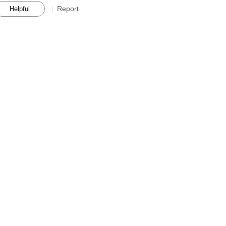
Report
Helpful