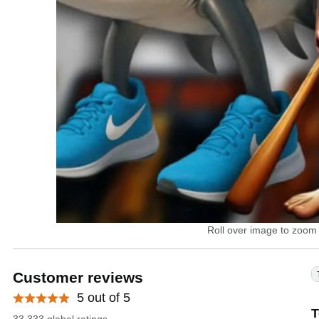
Roll over image to zoom 
Customer reviews
5 out of 5
T