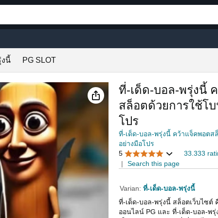
งนี้
PG SLOT
ที่-เด็ด-บอล-พรุ่งนี้
สล็อตด้วยการใช้โบน
โปร
ที่-เด็ด-บอล-พรุ่งนี้ คว้าแจ็คพอต
อย่างมือโปร
5
33.333 rat
|
Search this page
Varian:
ที่-เด็ด-บอล-พรุ่งนี้
ที่-เด็ด-บอล-พรุ่งนี้ สล็อตเว็บไซต
ออนไลน์ PG และ ที่-เด็ด-บอล-พรุ่งน