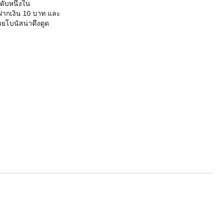
นดับหนึ่งใน
ฝากเงิน 10 บาท และ
วยโบนัสน่าดึงดูด