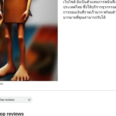
เว็บไซต์ ยังเป็นตัวแทนการพนันที่เช
ประเทศไทย ซึ่งให้บริการธุรกรรม
การถอนเงินที่รวดเร็วมาก พร้อมด้
มากมายที่คุณสามารถรับได้
in
Top reviews
op reviews