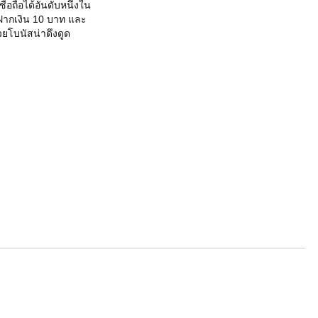
ื่อถือได้อันดับหนึ่งใน
ฝากเงิน 10 บาท และ
วยโบนัสน่าดึงดูด