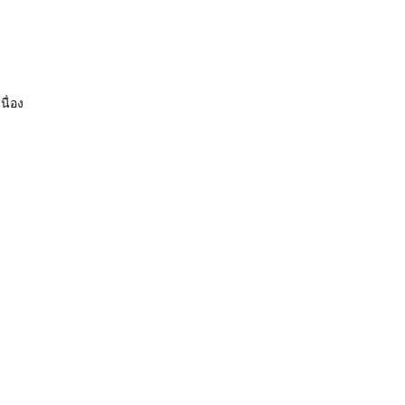
นื่อง