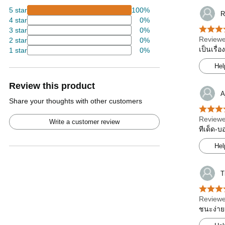
5 star
100%
R
4 star
0%
3 star
0%
Reviewe
2 star
0%
เป็นเรื่
1 star
0%
Hel
Review this product
A
Share your thoughts with other customers
Reviewe
Write a customer review
ทีเด็ด-บ
Hel
T
Reviewe
ชนะง่าย