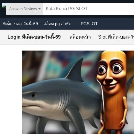
Skip to main content
Amazon Devices
ทีเด็ด-บอล-วันนี้-69
สล็อต pg สาธิต
PGSLOT
Login ทีเด็ด-บอล-วันนี้-69
สล็อตหน้า
Slot ทีเด็ด-บอล-วั