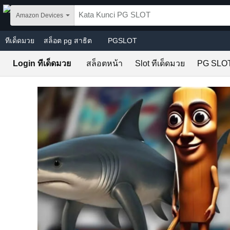
Skip to main content
Amazon Devices
ทีเด็ดมวย
สล็อต pg สาธิต
PGSLOT
Login ทีเด็ดมวย
สล็อตหน้า
Slot ทีเด็ดมวย
PG SLO