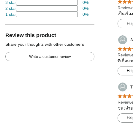
3 star
0%
Reviewe
2 star
0%
เป็นเรื่
1 star
0%
Hel
Review this product
A
Share your thoughts with other customers
Reviewe
Write a customer review
ทีเด็ดมว
Hel
T
Reviewe
ชนะง่าย
Hel