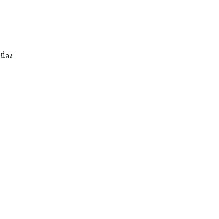
นื่อง