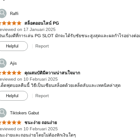
Raffi
สล็อตออนไลน์ PG
eviewed on 17 Januari 2025
ป็นเรื่องดีที่การเล่น PG SLOT มักจะได้รับชัยชนะสูงสุดและผลกำไรอย่างต่อเ
Report
Helpful
Ajis
คุณสมบัติมีความน่าสนใจมาก
eviewed on 10 Februari 2025
ีเด็ดฟุตบอลคืนนี้ วิธีเป็นเซียนสล็อตด้วยเคล็ดลับและเทคนิคล่าสุด
Report
Helpful
Tiktokers Gabut
ชนะง่าย ถอนง่าย
eviewed on 10 Februari 2025
นะง่ายและถอนง่ายโดยไม่ต้องหักเงินใดๆ