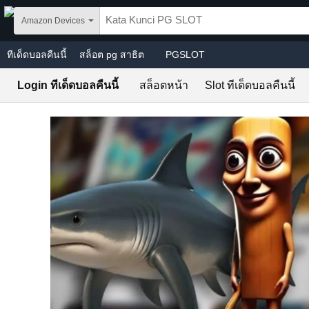
Skip to main content
Amazon Devices
ทีเด็ดบอลคืนนี้
สล็อต pg สาธิต
PGSLOT
Login ทีเด็ดบอลคืนนี้
สล็อตหน้า
Slot ทีเด็ดบอลคืนนี้