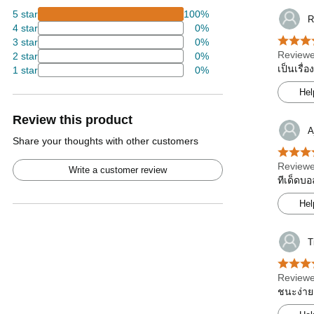
5 star
100%
R
4 star
0%
3 star
0%
Reviewe
2 star
0%
เป็นเรื่
1 star
0%
Hel
Review this product
A
Share your thoughts with other customers
Reviewe
Write a customer review
ทีเด็ดบอ
Hel
T
Reviewe
ชนะง่าย