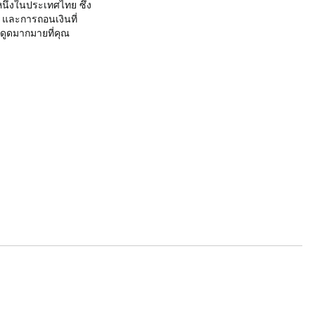
หนึ่งในประเทศไทย ซึ่ง
 และการถอนเงินที่
ดูดมากมายที่คุณ