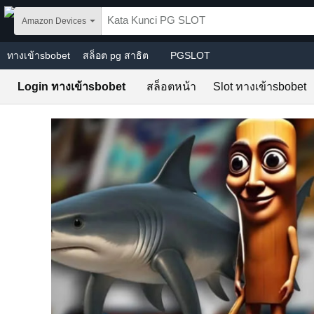
Skip to main content
Amazon Devices
ทางเข้าsbobet
สล็อต pg สาธิต
PGSLOT
Login ทางเข้าsbobet
สล็อตหน้า
Slot ทางเข้าsbobet