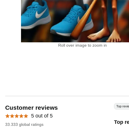
Roll over image to zoom in
Customer reviews
Top revi
5 out of 5
Top r
33.333 global ratings