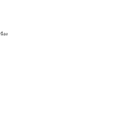
นื่อง