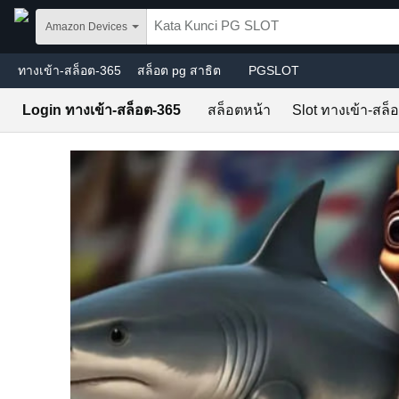
Skip to main content
Amazon Devices
ทางเข้า-สล็อต-365
สล็อต pg สาธิต
PGSLOT
Login ทางเข้า-สล็อต-365
สล็อตหน้า
Slot ทางเข้า-สล็