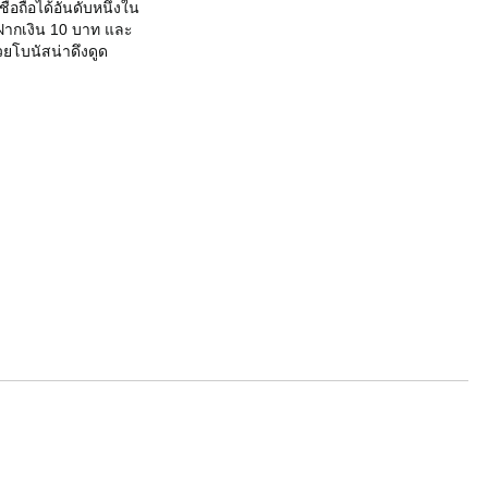
ื่อถือได้อันดับหนึ่งใน
ฝากเงิน 10 บาท และ
วยโบนัสน่าดึงดูด