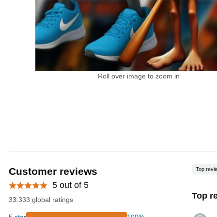
Roll over image to zoom in
Customer reviews
Top revi
5 out of 5
Top r
33.333 global ratings