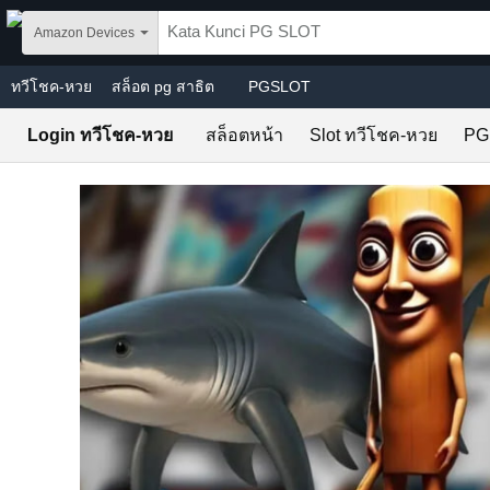
Skip to main content
Amazon Devices
ทวีโชค-หวย
สล็อต pg สาธิต
PGSLOT
Login ทวีโชค-หวย
สล็อตหน้า
Slot ทวีโชค-หวย
PG