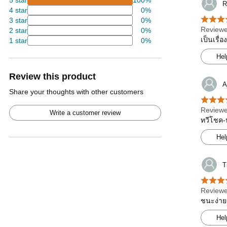
5 star
100%
R
4 star
0%
3 star
0%
Reviewe
2 star
0%
เป็นเรื่
1 star
0%
Hel
Review this product
A
Share your thoughts with other customers
Reviewe
Write a customer review
ทวีโชค-
Hel
T
Reviewe
ชนะง่าย
Hel