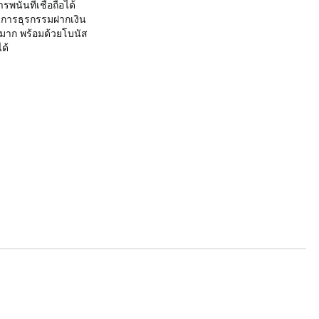
พนันที่เชื่อถือได้
ริการธุรกรรมฝากเงิน
มาก พร้อมด้วยโบนัส
ด้