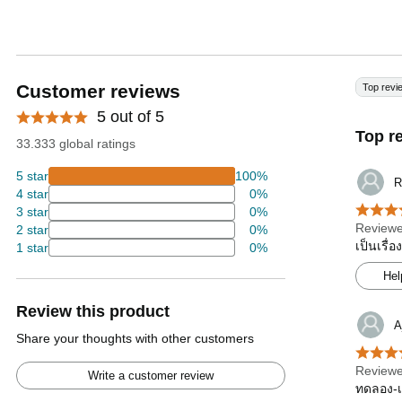
Customer reviews
Top revi
5 out of 5
Top r
33.333 global ratings
5 star
100%
R
4 star
0%
3 star
0%
Reviewe
2 star
0%
เป็นเรื่
1 star
0%
Hel
Review this product
A
Share your thoughts with other customers
Reviewe
Write a customer review
ทดลอง-เล