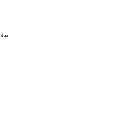
นื่อง