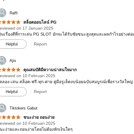
Raffi
สล็อตออนไลน์ PG
eviewed on 17 Januari 2025
ป็นเรื่องดีที่การเล่น PG SLOT มักจะได้รับชัยชนะสูงสุดและผลกำไรอย่างต่อเ
Report
Helpful
Ajis
คุณสมบัติมีความน่าสนใจมาก
eviewed on 10 Februari 2025
ดลอง-เล่น-สล็อต-ฟรี-ทุก-ค่าย คู่มือรูเล็ตงบน้อยฉบับสมบูรณ์เพื่อรางวัลใหญ่
Report
Helpful
Tiktokers Gabut
ชนะง่าย ถอนง่าย
eviewed on 10 Februari 2025
นะง่ายและถอนง่ายโดยไม่ต้องหักเงินใดๆ