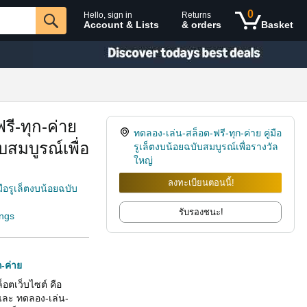
0
Hello, sign in
Returns
Account & Lists
& orders
Basket
รี-ทุก-ค่าย
ทดลอง-เล่น-สล็อต-ฟรี-ทุก-ค่าย คู่มือ
ับสมบูรณ์เพื่อ
รูเล็ตงบน้อยฉบับสมบูรณ์เพื่อรางวัล
ใหญ่
ลงทะเบียนตอนนี้!
มือรูเล็ตงบน้อยฉบับ
รับรองชนะ!
ings
-ค่าย
็อตเว็บไซต์ คือ
และ ทดลอง-เล่น-