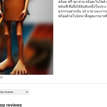
สล็อต-ฟรี-ทุก-ค่าย สล็อตเว็บไซต์
พนันที่เชื่อถือได้อันดับหนึ่งในประ
ธุรกรรมฝากเงิน 10 บาท และการถ
พร้อมด้วยโบนัสน่าดึงดูดมากมายท
in
Top reviews
op reviews