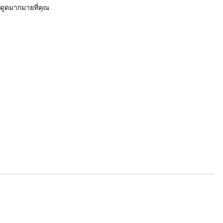
ดูดมากมายที่คุณ