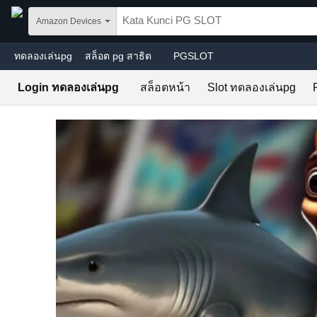
Skip to main content
Amazon Devices
ทดลองเล่นpg
สล็อต pg สาธิต
PGSLOT
Login ทดลองเล่นpg
สล็อตหน้า
Slot ทดลองเล่นpg