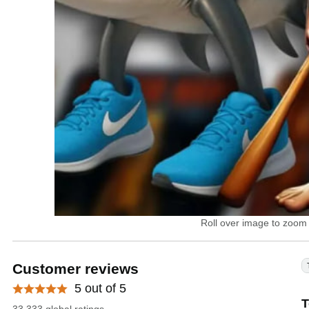
Roll over image to zoom 
Customer reviews
5 out of 5
T