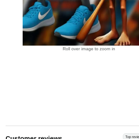
Roll over image to zoom in
Customer reviews
Top revi