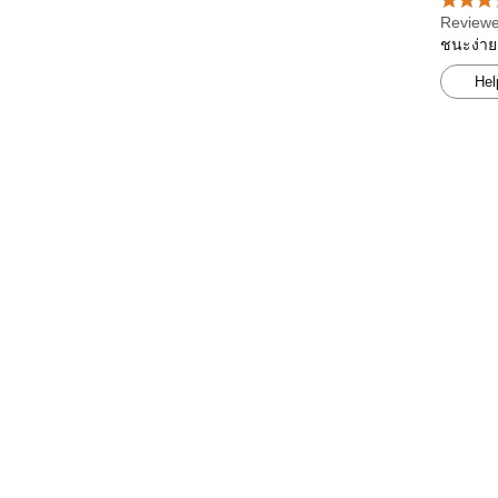
Reviewe
ชนะง่าย
Hel