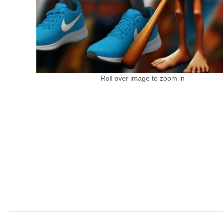
Roll over image to zoom in