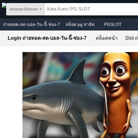
Skip to main content
Amazon Devices
ถ่ายทอด-สด-บอล-วัน-นี้-ช่อง-7
สล็อต pg สาธิต
PGSLOT
Login ถ่ายทอด-สด-บอล-วัน-นี้-ช่อง-7
สล็อตหน้า
Slot 