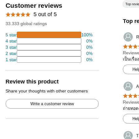
Customer reviews
Top revi
5 out of 5
Top r
33.333 global ratings
5 star
100%
R
4 star
0%
3 star
0%
Reviewe
2 star
0%
เป็นเรื่
1 star
0%
Hel
Review this product
A
Share your thoughts with other customers
Reviewe
Write a customer review
ถ่ายทอด
Hel
T