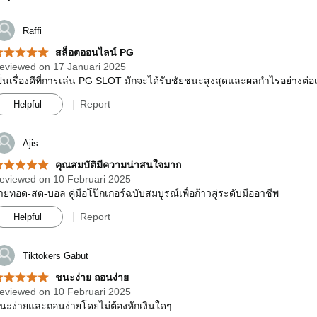
Raffi
สล็อตออนไลน์ PG
eviewed on 17 Januari 2025
ป็นเรื่องดีที่การเล่น PG SLOT มักจะได้รับชัยชนะสูงสุดและผลกำไรอย่างต่อเ
Report
Helpful
Ajis
คุณสมบัติมีความน่าสนใจมาก
eviewed on 10 Februari 2025
่ายทอด-สด-บอล คู่มือโป๊กเกอร์ฉบับสมบูรณ์เพื่อก้าวสู่ระดับมืออาชีพ
Report
Helpful
Tiktokers Gabut
ชนะง่าย ถอนง่าย
eviewed on 10 Februari 2025
นะง่ายและถอนง่ายโดยไม่ต้องหักเงินใดๆ