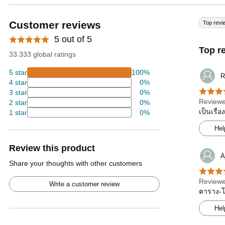
Customer reviews
Top revi
5 out of 5
Top r
33.333 global ratings
5 star
100%
R
4 star
0%
3 star
0%
Reviewe
2 star
0%
เป็นเรื่
1 star
0%
Hel
Review this product
A
Share your thoughts with other customers
Reviewe
Write a customer review
ตาราง-โ
Hel