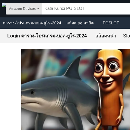
Skip to main content
Amazon Devices
ตาราง-โปรแกรม-บอล-ยูโร-2024
สล็อต pg สาธิต
PGSLOT
Login ตาราง-โปรแกรม-บอล-ยูโร-2024
สล็อตหน้า
Sl